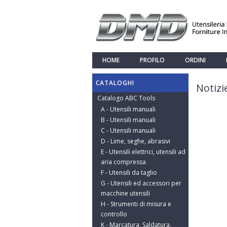
HOME
PROFILO
ORDINI
CATALOGHI
Notizi
Catalogo ABC Tools
A - Utensili manuali
B - Utensili manuali
C - Utensili manuali
D - Lime, seghe, abrasivi
E - Utensili elettrici, utensili ad
aria compressa
F - Utensili da taglio
G - Utensili ed accessori per
macchine utensili
H - Strumenti di misura e
controllo
K - Marcatura, Saldatura,