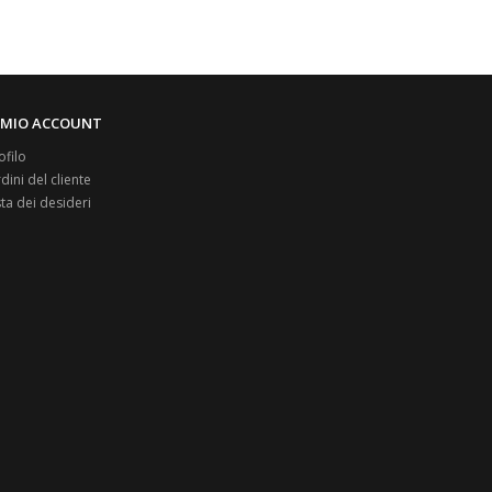
L MIO ACCOUNT
ofilo
dini del cliente
sta dei desideri