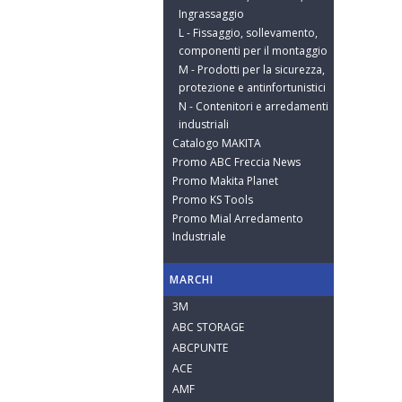
Ingrassaggio
L - Fissaggio, sollevamento,
componenti per il montaggio
M - Prodotti per la sicurezza,
protezione e antinfortunistici
N - Contenitori e arredamenti
industriali
Catalogo MAKITA
Promo ABC Freccia News
Promo Makita Planet
Promo KS Tools
Promo Mial Arredamento
Industriale
MARCHI
3M
ABC STORAGE
ABCPUNTE
ACE
AMF