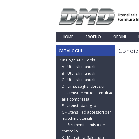
HOME
PROFILO
ORDINI
Condizi
CATALOGHI
Catalogo ABC Tools
A - Utensili manuali
B - Utensili manuali
C - Utensili manuali
D - Lime, seghe, abrasivi
E - Utensili elettrici, utensili ad
aria compressa
F - Utensili da taglio
G - Utensili ed accessori per
macchine utensili
H - Strumenti di misura e
controllo
K - Marcatura, Saldatura,