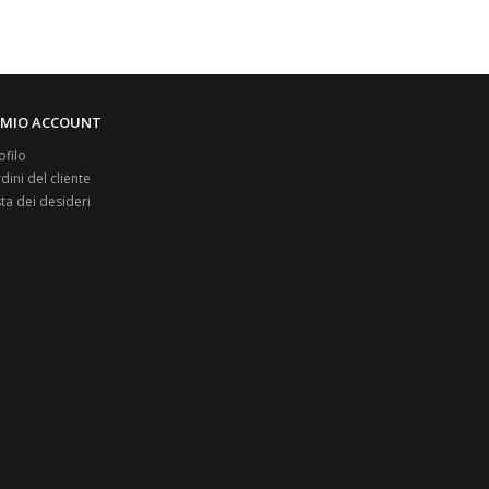
L MIO ACCOUNT
ofilo
dini del cliente
sta dei desideri