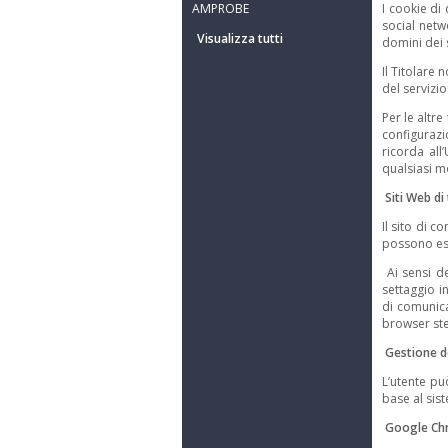
AMPROBE
I cookie di
social netw
Visualizza tutti
domini dei 
Il Titolare 
del servizio
Per le altr
configurazi
ricorda all
qualsiasi m
Siti Web di
Il sito di 
possono ess
Ai sensi de
settaggio i
di comunica
browser ste
Gestione d
L’utente pu
base al sis
Google Ch