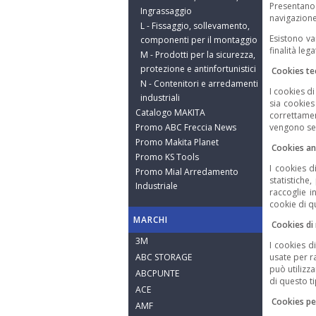
Presentano
Ingrassaggio
navigazione
L - Fissaggio, sollevamento,
Esistono va
componenti per il montaggio
finalità lega
M - Prodotti per la sicurezza,
protezione e antinfortunistici
Cookies te
N - Contenitori e arredamenti
I cookies d
industriali
sia cookies
Catalogo MAKITA
correttame
Promo ABC Freccia News
vengono sem
Promo Makita Planet
Cookies ana
Promo KS Tools
I cookies di
Promo Mial Arredamento
statistiche
Industriale
raccoglie i
cookie di q
MARCHI
Cookies di 
3M
I cookies d
ABC STORAGE
usate per ra
può utilizz
ABCPUNTE
di questo ti
ACE
Cookies per
AMF