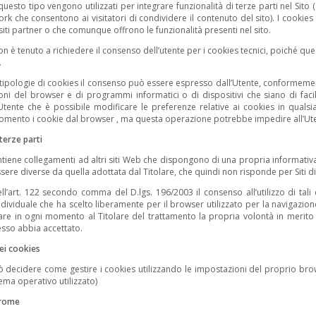
 questo tipo vengono utilizzati per integrare funzionalità di terze parti nel Si
ork che consentono ai visitatori di condividere il contenuto del sito). I cookie
siti partner o che comunque offrono le funzionalità presenti nel sito.
non è tenuto a richiedere il consenso dell’utente per i cookies tecnici, poiché qu
.
e tipologie di cookies il consenso può essere espresso dall’Utente, conformeme
oni del browser e di programmi informatici o di dispositivi che siano di facile e
’Utente che è possibile modificare le preferenze relative ai cookies in quals
omento i cookie dal browser , ma questa operazione potrebbe impedire all’Utente
 terze parti
contiene collegamenti ad altri siti Web che dispongono di una propria informativa
ere diverse da quella adottata dal Titolare, che quindi non risponde per Siti di 
ll’art. 122 secondo comma del D.lgs. 196/2003 il consenso all’utilizzo di tali
ndividuale che ha scelto liberamente per il browser utilizzato per la navigazione
re in ogni momento al Titolare del trattamento la propria volontà in merito ad
sso abbia accettato.
ei cookies
ò decidere come gestire i cookies utilizzando le impostazioni del proprio br
tema operativo utilizzato)
rome