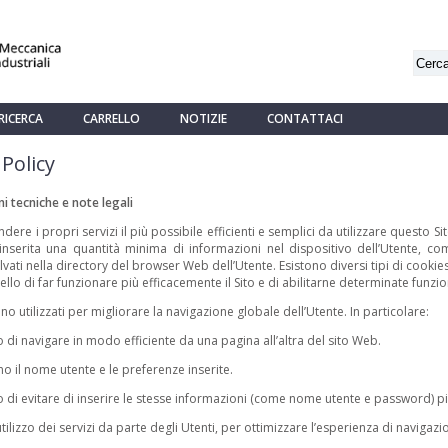
RICERCA
CARRELLO
NOTIZIE
CONTATTACI
Policy
i tecniche e note legali
endere i propri servizi il più possibile efficienti e semplici da utilizzare questo Si
 inserita una quantità minima di informazioni nel dispositivo dell’Utente, com
vati nella directory del browser Web dell’Utente. Esistono diversi tipi di cooki
llo di far funzionare più efficacemente il Sito e di abilitarne determinate funzio
no utilizzati per migliorare la navigazione globale dell’Utente. In particolare:
di navigare in modo efficiente da una pagina all’altra del sito Web.
 il nome utente e le preferenze inserite.
di evitare di inserire le stesse informazioni (come nome utente e password) più 
tilizzo dei servizi da parte degli Utenti, per ottimizzare l’esperienza di navigazion