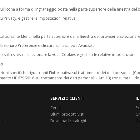
c sull’icona a forma di ingranaggio posta nella parte superiore della finestra de
 su Privacy, e gestire le impostazioni relative.
c sul pulsante Menu nella parte superiore della finestra del browser e selezionar
elezionare Preferenze e cliccare sulla scheda Avanzate.
co sulla sinistra selezionare la voce Cookies e gestisci le relative impostazioni
cy
ioni specifiche riguardanti l'informativa sul trattamento dei dati personali (Codi
mento UE 679/2016 sul trattamento dei dati personali – Art. 13) consultare il 
SERVIZIO CLIENTI
I
Cerca
Pr
Ultimi prodotti visti
Or
ta
Download cataloghi
Li