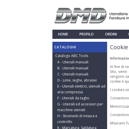
HOME
PROFILO
ORDINI
Cookie 
CATALOGHI
Catalogo ABC Tools
Informazion
A - Utensili manuali
Al fine di r
B - Utensili manuali
Sito, viene
C - Utensili manuali
vengono sal
D - Lime, seghe, abrasivi
cookie è que
E - Utensili elettrici, utensili ad
I cookies so
aria compressa
F - Utensili da taglio
Consentono 
G - Utensili ed accessori per
Memorizzano
macchine utensili
Consentono 
H - Strumenti di misura e
controllo
Misurano l’u
K - Marcatura, Saldatura,