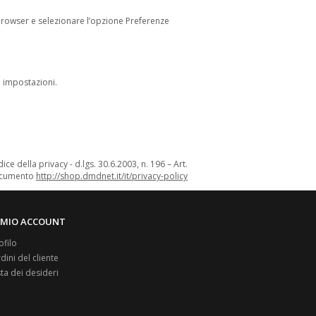
l browser e selezionare l’opzione Preferenze
e impostazioni.
ce della privacy - d.lgs. 30.6.2003, n. 196 – Art.
documento
http://shop.dmdnet.it/it/privacy-policy
L MIO ACCOUNT
ofilo
dini del cliente
sta dei desideri