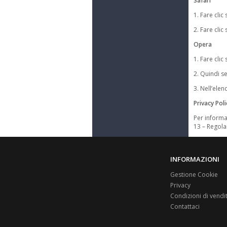
Safari
1. Fare cli
2. Fare clic
Opera
1. Fare cli
2. Quindi s
3. Nell’elen
Privacy Poli
Per informaz
13 – Regola
INFORMAZIONI
Gestione Cookie
Privacy
Condizioni di vendi
Contattaci