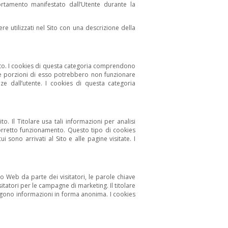
ortamento manifestato dall’Utente durante la
re utilizzati nel Sito con una descrizione della
sito. I cookies di questa categoria comprendono
cune porzioni di esso potrebbero non funzionare
e dall’utente. I cookies di questa categoria
to. Il Titolare usa tali informazioni per analisi
l corretto funzionamento. Questo tipo di cookies
i sono arrivati al Sito e alle pagine visitate. I
ito Web da parte dei visitatori, le parole chiave
isitatori per le campagne di marketing. Il titolare
colgono informazioni in forma anonima. I cookies