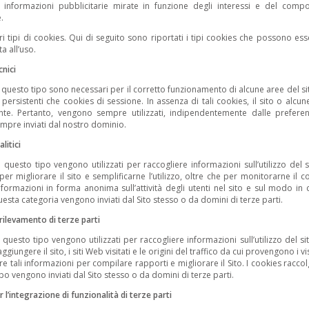
 informazioni pubblicitarie mirate in funzione degli interessi e del comp
.
ri tipi di cookies. Qui di seguito sono riportati i tipi cookies che possono esse
ta all’uso.
cnici
i questo tipo sono necessari per il corretto funzionamento di alcune aree del 
 persistenti che cookies di sessione. In assenza di tali cookies, il sito o al
nte. Pertanto, vengono sempre utilizzati, indipendentemente dalle preferenz
pre inviati dal nostro dominio.
litici
 questo tipo vengono utilizzati per raccogliere informazioni sull’utilizzo del si
, per migliorare il sito e semplificarne l’utilizzo, oltre che per monitorarne i
nformazioni in forma anonima sull’attività degli utenti nel sito e sul modo in cu
uesta categoria vengono inviati dal Sito stesso o da domini di terze parti.
rilevamento di terze parti
i questo tipo vengono utilizzati per raccogliere informazioni sull’utilizzo del s
ggiungere il sito, i siti Web visitati e le origini del traffico da cui provengono i v
are tali informazioni per compilare rapporti e migliorare il Sito. I cookies rac
po vengono inviati dal Sito stesso o da domini di terze parti.
 l’integrazione di funzionalità di terze parti