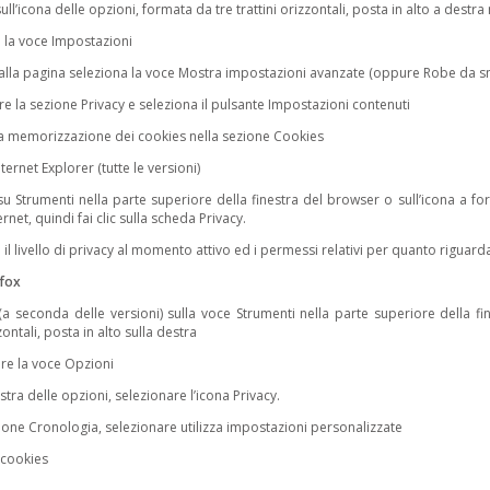
sull’icona delle opzioni, formata da tre trattini orizzontali, posta in alto a destra 
a la voce Impostazioni
 alla pagina seleziona la voce Mostra impostazioni avanzate (oppure Robe da sm
are la sezione Privacy e seleziona il pulsante Impostazioni contenuti
 la memorizzazione dei cookies nella sezione Cookies
ternet Explorer (tutte le versioni)
 su Strumenti nella parte superiore della finestra del browser o sull’icona a f
rnet, quindi fai clic sulla scheda Privacy.
e il livello di privacy al momento attivo ed i permessi relativi per quanto riguar
efox
 (a seconda delle versioni) sulla voce Strumenti nella parte superiore della f
zzontali, posta in alto sulla destra
are la voce Opzioni
estra delle opzioni, selezionare l’icona Privacy.
zione Cronologia, selezionare utilizza impostazioni personalizzate
i cookies