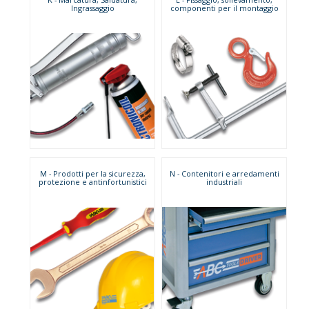
Ingrassaggio
componenti per il montaggio
M - Prodotti per la sicurezza,
N - Contenitori e arredamenti
protezione e antinfortunistici
industriali