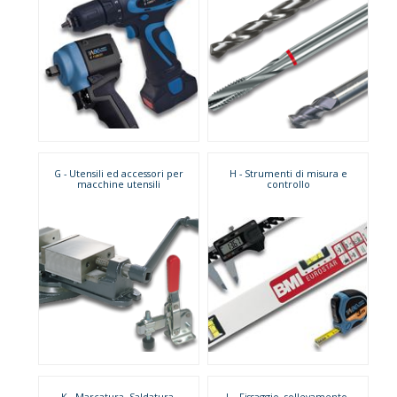
G - Utensili ed accessori per
H - Strumenti di misura e
macchine utensili
controllo
K - Marcatura, Saldatura,
L - Fissaggio, sollevamento,